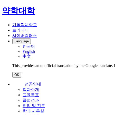
약학대학
가톨릭대학교
트리니티
사이버캠퍼스
Language
한국어
English
中文
This provides an unofficial translation by the Google translate.
OK
전공안내
학과소개
교육목표
졸업성과
취업 및 진로
학과 사무실