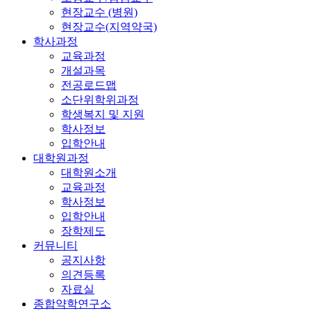
현장교수 (병원)
현장교수(지역약국)
학사과정
교육과정
개설과목
전공로드맵
소단위학위과정
학생복지 및 지원
학사정보
입학안내
대학원과정
대학원소개
교육과정
학사정보
입학안내
장학제도
커뮤니티
공지사항
의견등록
자료실
종합약학연구소