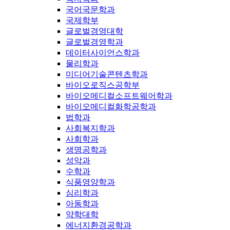
국어국문학과
국제학부
글로벌경영대학
글로벌경영학과
데이터사이언스학과
물리학과
미디어기술콘텐츠학과
바이오로직스공학부
바이오메디컬소프트웨어학과
바이오메디컬화학공학과
법학과
사회복지학과
사회학과
생명공학과
성악과
수학과
식품영양학과
심리학과
아동학과
약학대학
에너지환경공학과