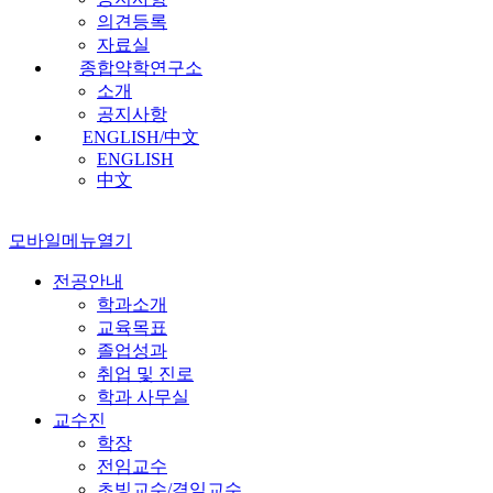
의견등록
자료실
종합약학연구소
소개
공지사항
ENGLISH/中文
ENGLISH
中文
모바일메뉴열기
전공안내
학과소개
교육목표
졸업성과
취업 및 진로
학과 사무실
교수진
학장
전임교수
초빙교수/겸임교수