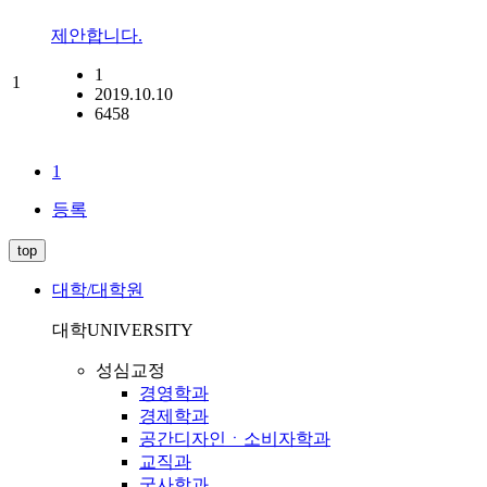
제안합니다.
1
1
2019.10.10
6458
1
등록
top
대학/대학원
대학
UNIVERSITY
성심교정
경영학과
경제학과
공간디자인ㆍ소비자학과
교직과
국사학과