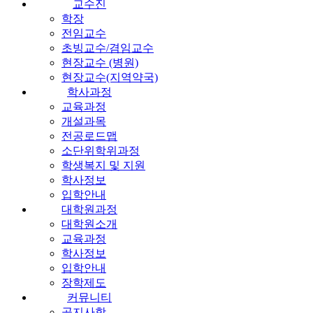
교수진
학장
전임교수
초빙교수/겸임교수
현장교수 (병원)
현장교수(지역약국)
학사과정
교육과정
개설과목
전공로드맵
소단위학위과정
학생복지 및 지원
학사정보
입학안내
대학원과정
대학원소개
교육과정
학사정보
입학안내
장학제도
커뮤니티
공지사항