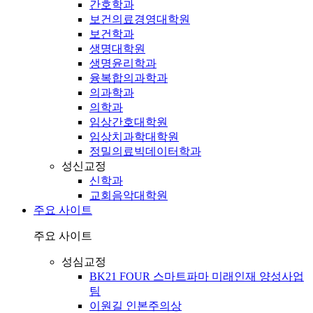
간호학과
보건의료경영대학원
보건학과
생명대학원
생명윤리학과
융복합의과학과
의과학과
의학과
임상간호대학원
임상치과학대학원
정밀의료빅데이터학과
성신교정
신학과
교회음악대학원
주요 사이트
주요 사이트
성심교정
BK21 FOUR 스마트파마 미래인재 양성사업
팀
이원길 인본주의상