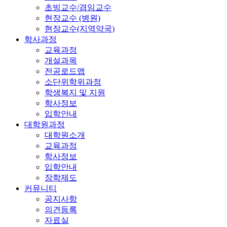
초빙교수/겸임교수
현장교수 (병원)
현장교수(지역약국)
학사과정
교육과정
개설과목
전공로드맵
소단위학위과정
학생복지 및 지원
학사정보
입학안내
대학원과정
대학원소개
교육과정
학사정보
입학안내
장학제도
커뮤니티
공지사항
의견등록
자료실