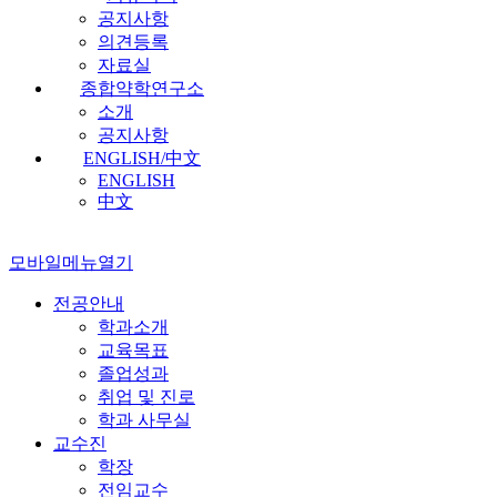
공지사항
의견등록
자료실
종합약학연구소
소개
공지사항
ENGLISH/中文
ENGLISH
中文
모바일메뉴열기
전공안내
학과소개
교육목표
졸업성과
취업 및 진로
학과 사무실
교수진
학장
전임교수