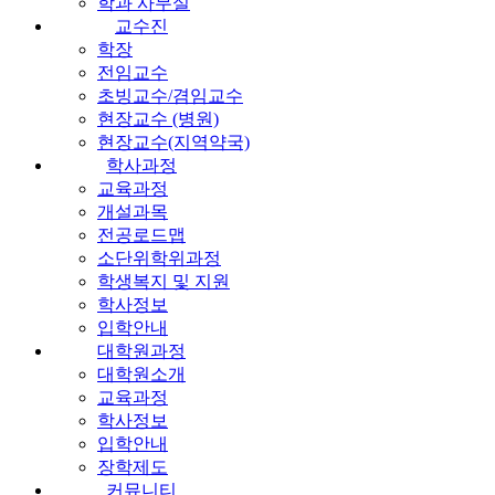
학과 사무실
교수진
학장
전임교수
초빙교수/겸임교수
현장교수 (병원)
현장교수(지역약국)
학사과정
교육과정
개설과목
전공로드맵
소단위학위과정
학생복지 및 지원
학사정보
입학안내
대학원과정
대학원소개
교육과정
학사정보
입학안내
장학제도
커뮤니티