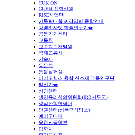
CUK ON
CUK비전혁신원
RISE사업단
가톨릭대학교 감염병 종합안내
강엘리사벳 학술연구기금
공동기기센터
교목처
교수학습개발원
국제교류처
기숙사
동문회
동물실험실
바이오헬스 융합 신소재 교육연구단
발전기금
상담센터
생명윤리심의위원회(IRB사무국)
성심산학협력단
인권센터(성폭력상담소)
예비군대대
융합전공학부
입학처