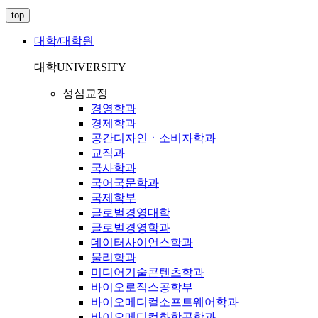
top
대학/대학원
대학
UNIVERSITY
성심교정
경영학과
경제학과
공간디자인ㆍ소비자학과
교직과
국사학과
국어국문학과
국제학부
글로벌경영대학
글로벌경영학과
데이터사이언스학과
물리학과
미디어기술콘텐츠학과
바이오로직스공학부
바이오메디컬소프트웨어학과
바이오메디컬화학공학과