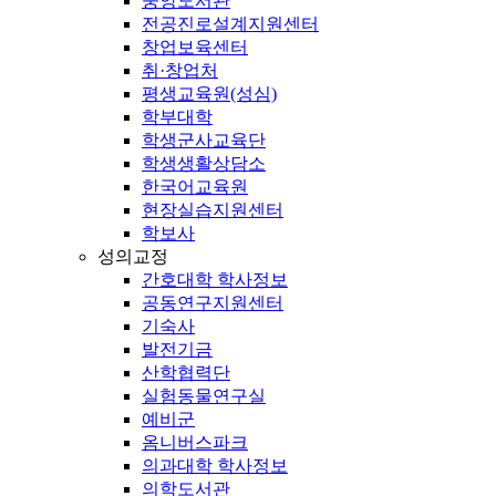
중앙도서관
전공진로설계지원센터
창업보육센터
취·창업처
평생교육원(성심)
학부대학
학생군사교육단
학생생활상담소
한국어교육원
현장실습지원센터
학보사
성의교정
간호대학 학사정보
공동연구지원센터
기숙사
발전기금
산학협력단
실험동물연구실
예비군
옴니버스파크
의과대학 학사정보
의학도서관