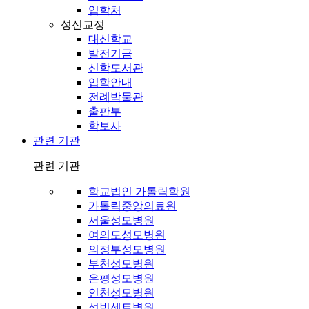
입학처
성신교정
대신학교
발전기금
신학도서관
입학안내
전례박물관
출판부
학보사
관련 기관
관련 기관
학교법인 가톨릭학원
가톨릭중앙의료원
서울성모병원
여의도성모병원
의정부성모병원
부천성모병원
은평성모병원
인천성모병원
성빈센트병원