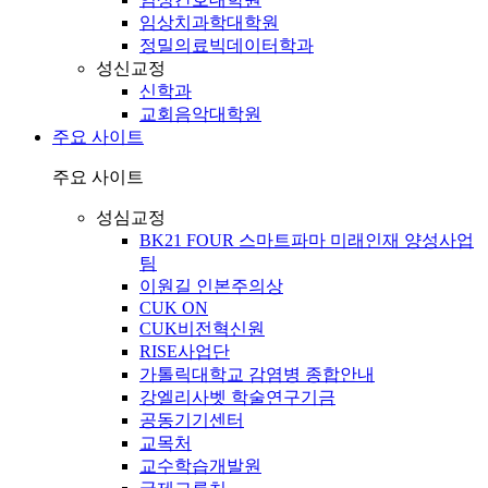
임상치과학대학원
정밀의료빅데이터학과
성신교정
신학과
교회음악대학원
주요 사이트
주요 사이트
성심교정
BK21 FOUR 스마트파마 미래인재 양성사업
팀
이원길 인본주의상
CUK ON
CUK비전혁신원
RISE사업단
가톨릭대학교 감염병 종합안내
강엘리사벳 학술연구기금
공동기기센터
교목처
교수학습개발원