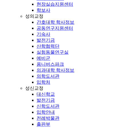
현장실습지원센터
학보사
성의교정
간호대학 학사정보
공동연구지원센터
기숙사
발전기금
산학협력단
실험동물연구실
예비군
옴니버스파크
의과대학 학사정보
의학도서관
입학처
성신교정
대신학교
발전기금
신학도서관
입학안내
전례박물관
출판부