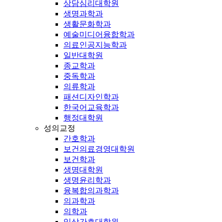
상담심리대학원
생명과학과
생활문화학과
예술미디어융합학과
의료인공지능학과
일반대학원
종교학과
중독학과
의류학과
패션디자인학과
한국어교육학과
행정대학원
성의교정
간호학과
보건의료경영대학원
보건학과
생명대학원
생명윤리학과
융복합의과학과
의과학과
의학과
임상간호대학원