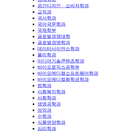
공간디자인ㆍ소비자학과
교직과
국사학과
국어국문학과
국제학부
글로벌경영대학
글로벌경영학과
데이터사이언스학과
물리학과
미디어기술콘텐츠학과
바이오로직스공학부
바이오메디컬소프트웨어학과
바이오메디컬화학공학과
법학과
사회복지학과
사회학과
생명공학과
성악과
수학과
식품영양학과
심리학과