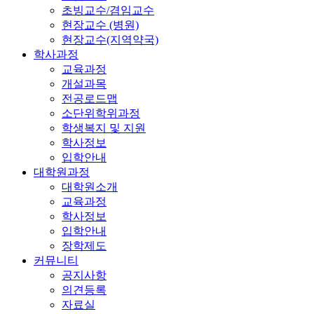
초빙교수/겸임교수
현장교수 (병원)
현장교수(지역약국)
학사과정
교육과정
개설과목
전공로드맵
소단위학위과정
학생복지 및 지원
학사정보
입학안내
대학원과정
대학원소개
교육과정
학사정보
입학안내
장학제도
커뮤니티
공지사항
의견등록
자료실