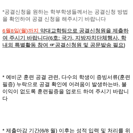
*공결신청을 원하는 학부학생들께서는 공결신청 방법
을 확인하여 공결 신청을 해주시기 바랍니다
6
월
8
일
(
월
)
까지
약대교학팀으로 공결신청원을 제출하
여 주시기 바랍니다
(6
호
:
국가
,
지방자치단체행사
,
학
내외 특별활동 참여
☞
공결신청원 및 공문발송 필요
)
*
예비군 훈련 공결 관련
,
다수의 학생이 증빙서류
(
훈련
필증
)
누락으로 공결 확인에 어려움이 발생하는바
,
불
이익이 없도록 훈련필증을 업로드 하여 주시기 바랍니
다
*
제출마감 기간
(6/8
월
)
이후는 성적 입력 및 처리를 위