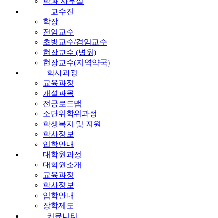
학과 사무실
교수진
학장
전임교수
초빙교수/겸임교수
현장교수 (병원)
현장교수(지역약국)
학사과정
교육과정
개설과목
전공로드맵
소단위학위과정
학생복지 및 지원
학사정보
입학안내
대학원과정
대학원소개
교육과정
학사정보
입학안내
장학제도
커뮤니티