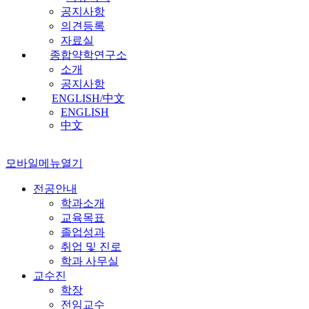
공지사항
의견등록
자료실
종합약학연구소
소개
공지사항
ENGLISH/中文
ENGLISH
中文
모바일메뉴열기
전공안내
학과소개
교육목표
졸업성과
취업 및 진로
학과 사무실
교수진
학장
전임교수