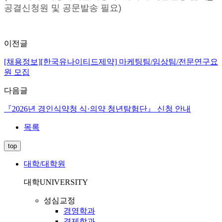
공결신청원 및 공문발송 필요)
이전글
[채용정보][한국유나이티드제약] 마케팅팀/임상팀/전문연구요
원 모집
다음글
『2026년 경인식약청 식·의약 청년탐험단』 신청 안내
목록
top
대학/대학원
대학
UNIVERSITY
성심교정
경영학과
경제학과