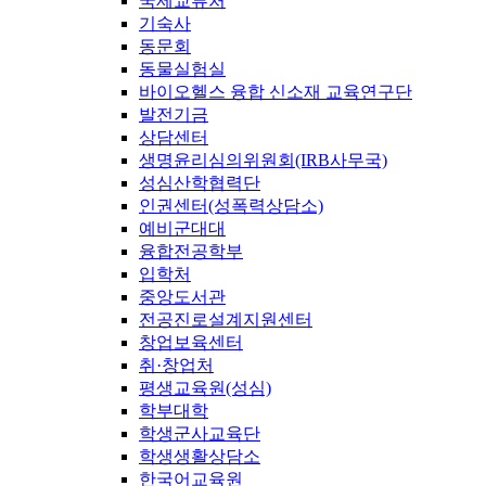
국제교류처
기숙사
동문회
동물실험실
바이오헬스 융합 신소재 교육연구단
발전기금
상담센터
생명윤리심의위원회(IRB사무국)
성심산학협력단
인권센터(성폭력상담소)
예비군대대
융합전공학부
입학처
중앙도서관
전공진로설계지원센터
창업보육센터
취·창업처
평생교육원(성심)
학부대학
학생군사교육단
학생생활상담소
한국어교육원