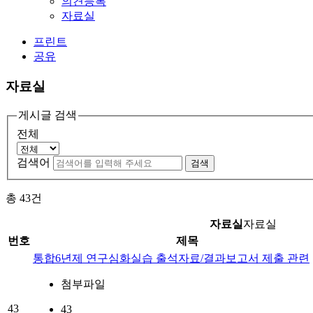
의견등록
자료실
프린트
공유
자료실
게시글 검색
전체
검색어
검색
총
43
건
자료실
자료실
번호
제목
통합6년제 연구심화실습 출석자료/결과보고서 제출 관련
첨부파일
43
43