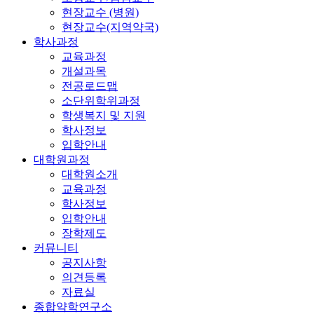
현장교수 (병원)
현장교수(지역약국)
학사과정
교육과정
개설과목
전공로드맵
소단위학위과정
학생복지 및 지원
학사정보
입학안내
대학원과정
대학원소개
교육과정
학사정보
입학안내
장학제도
커뮤니티
공지사항
의견등록
자료실
종합약학연구소