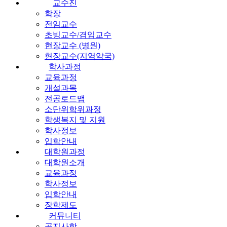
교수진
학장
전임교수
초빙교수/겸임교수
현장교수 (병원)
현장교수(지역약국)
학사과정
교육과정
개설과목
전공로드맵
소단위학위과정
학생복지 및 지원
학사정보
입학안내
대학원과정
대학원소개
교육과정
학사정보
입학안내
장학제도
커뮤니티
공지사항