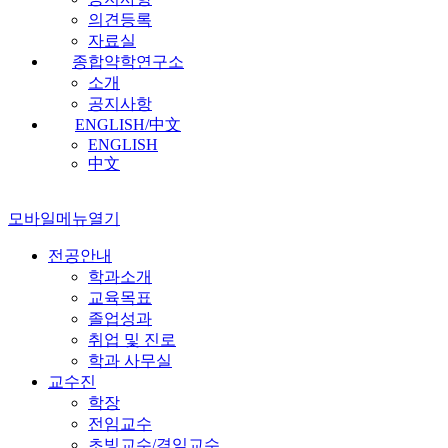
의견등록
자료실
종합약학연구소
소개
공지사항
ENGLISH/中文
ENGLISH
中文
모바일메뉴열기
전공안내
학과소개
교육목표
졸업성과
취업 및 진로
학과 사무실
교수진
학장
전임교수
초빙교수/겸임교수