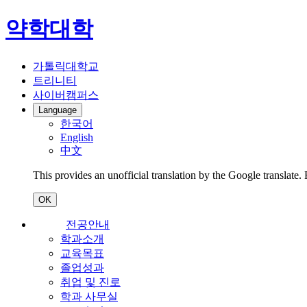
약학대학
가톨릭대학교
트리니티
사이버캠퍼스
Language
한국어
English
中文
This provides an unofficial translation by the Google translate.
OK
전공안내
학과소개
교육목표
졸업성과
취업 및 진로
학과 사무실