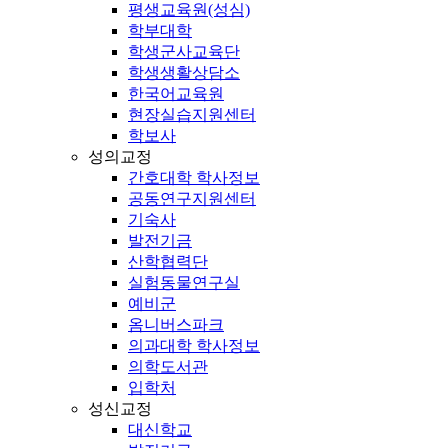
평생교육원(성심)
학부대학
학생군사교육단
학생생활상담소
한국어교육원
현장실습지원센터
학보사
성의교정
간호대학 학사정보
공동연구지원센터
기숙사
발전기금
산학협력단
실험동물연구실
예비군
옴니버스파크
의과대학 학사정보
의학도서관
입학처
성신교정
대신학교