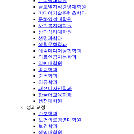
교회법대학원
글로벌지식경영대학원
미디어기술콘텐츠학과
문화영성대학원
사회복지대학원
상담심리대학원
생명과학과
생활문화학과
예술미디어융합학과
의료인공지능학과
일반대학원
종교학과
중독학과
의류학과
패션디자인학과
한국어교육학과
행정대학원
성의교정
간호학과
보건의료경영대학원
보건학과
생명대학원