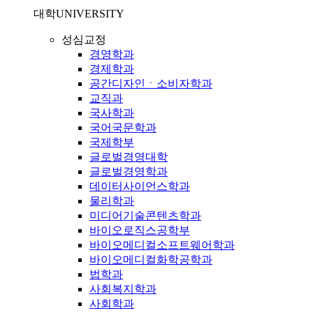
대학
UNIVERSITY
성심교정
경영학과
경제학과
공간디자인ㆍ소비자학과
교직과
국사학과
국어국문학과
국제학부
글로벌경영대학
글로벌경영학과
데이터사이언스학과
물리학과
미디어기술콘텐츠학과
바이오로직스공학부
바이오메디컬소프트웨어학과
바이오메디컬화학공학과
법학과
사회복지학과
사회학과