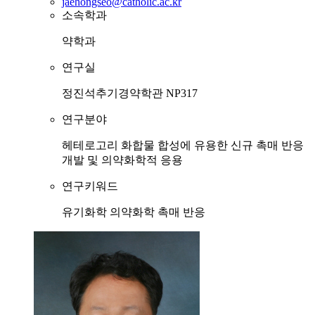
jaehongseo@catholic.ac.kr
소속학과
약학과
연구실
정진석추기경약학관 NP317
연구분야
헤테로고리 화합물 합성에 유용한 신규 촉매 반응
개발 및 의약화학적 응용
연구키워드
유기화학
의약화학
촉매 반응