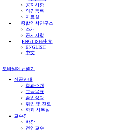
공지사항
의견등록
자료실
종합약학연구소
소개
공지사항
ENGLISH/中文
ENGLISH
中文
모바일메뉴열기
전공안내
학과소개
교육목표
졸업성과
취업 및 진로
학과 사무실
교수진
학장
전임교수