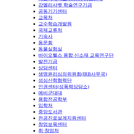
강엘리사벳 학술연구기금
공동기기센터
교목처
교수학습개발원
국제교류처
기숙사
동문회
동물실험실
바이오헬스 융합 신소재 교육연구단
발전기금
상담센터
생명윤리심의위원회(IRB사무국)
성심산학협력단
인권센터(성폭력상담소)
예비군대대
융합전공학부
입학처
중앙도서관
전공진로설계지원센터
창업보육센터
취·창업처