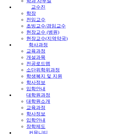
학과 사무실
교수진
학장
전임교수
초빙교수/겸임교수
현장교수 (병원)
현장교수(지역약국)
학사과정
교육과정
개설과목
전공로드맵
소단위학위과정
학생복지 및 지원
학사정보
입학안내
대학원과정
대학원소개
교육과정
학사정보
입학안내
장학제도
커뮤니티