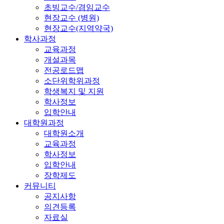
초빙교수/겸임교수
현장교수 (병원)
현장교수(지역약국)
학사과정
교육과정
개설과목
전공로드맵
소단위학위과정
학생복지 및 지원
학사정보
입학안내
대학원과정
대학원소개
교육과정
학사정보
입학안내
장학제도
커뮤니티
공지사항
의견등록
자료실