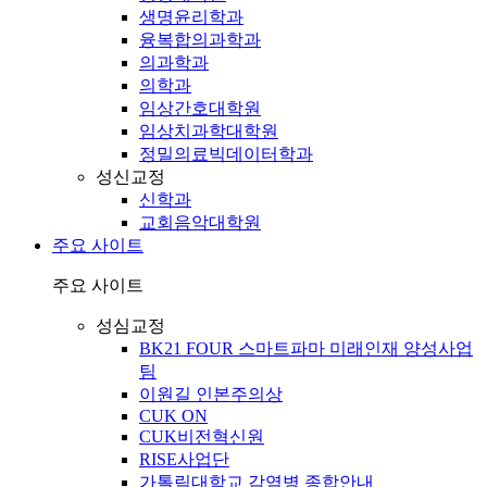
생명윤리학과
융복합의과학과
의과학과
의학과
임상간호대학원
임상치과학대학원
정밀의료빅데이터학과
성신교정
신학과
교회음악대학원
주요 사이트
주요 사이트
성심교정
BK21 FOUR 스마트파마 미래인재 양성사업
팀
이원길 인본주의상
CUK ON
CUK비전혁신원
RISE사업단
가톨릭대학교 감염병 종합안내