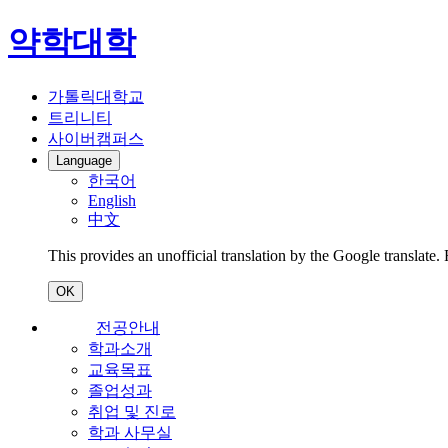
약학대학
가톨릭대학교
트리니티
사이버캠퍼스
Language
한국어
English
中文
This provides an unofficial translation by the Google translate.
OK
전공안내
학과소개
교육목표
졸업성과
취업 및 진로
학과 사무실