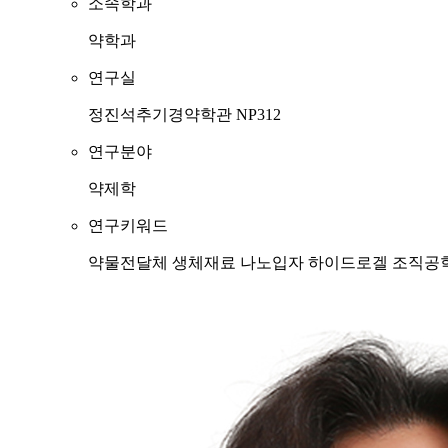
소속학과
약학과
연구실
정진석추기경약학관 NP312
연구분야
약제학
연구키워드
약물전달체
생체재료
나노입자
하이드로겔
조직공