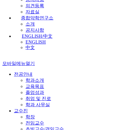
의견등록
자료실
종합약학연구소
소개
공지사항
ENGLISH/中文
ENGLISH
中文
모바일메뉴열기
전공안내
학과소개
교육목표
졸업성과
취업 및 진로
학과 사무실
교수진
학장
전임교수
초빙교수/겸임교수