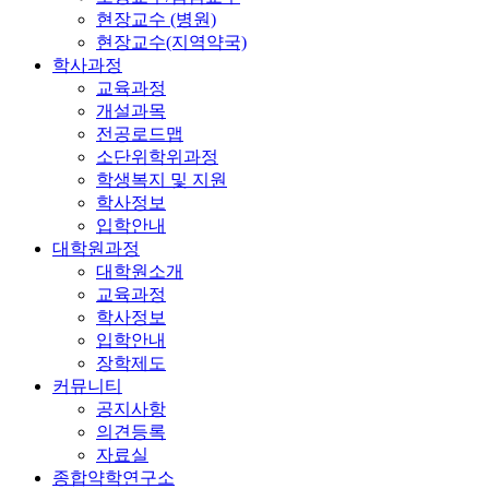
현장교수 (병원)
현장교수(지역약국)
학사과정
교육과정
개설과목
전공로드맵
소단위학위과정
학생복지 및 지원
학사정보
입학안내
대학원과정
대학원소개
교육과정
학사정보
입학안내
장학제도
커뮤니티
공지사항
의견등록
자료실
종합약학연구소