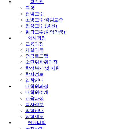
교수진
학장
전임교수
초빙교수/겸임교수
현장교수 (병원)
현장교수(지역약국)
학사과정
교육과정
개설과목
전공로드맵
소단위학위과정
학생복지 및 지원
학사정보
입학안내
대학원과정
대학원소개
교육과정
학사정보
입학안내
장학제도
커뮤니티
공지사항