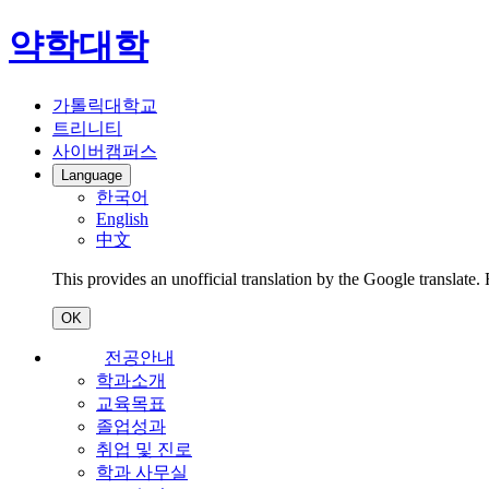
약학대학
가톨릭대학교
트리니티
사이버캠퍼스
Language
한국어
English
中文
This provides an unofficial translation by the Google translate.
OK
전공안내
학과소개
교육목표
졸업성과
취업 및 진로
학과 사무실