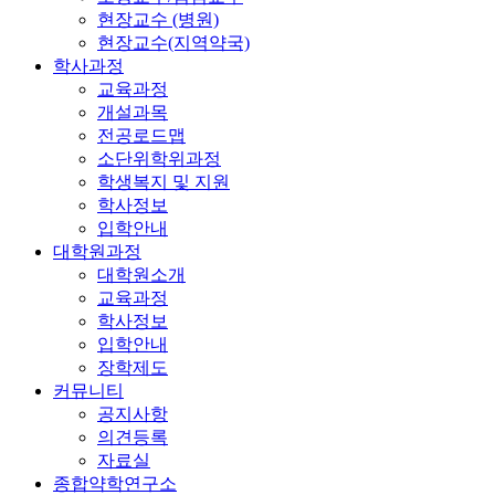
현장교수 (병원)
현장교수(지역약국)
학사과정
교육과정
개설과목
전공로드맵
소단위학위과정
학생복지 및 지원
학사정보
입학안내
대학원과정
대학원소개
교육과정
학사정보
입학안내
장학제도
커뮤니티
공지사항
의견등록
자료실
종합약학연구소