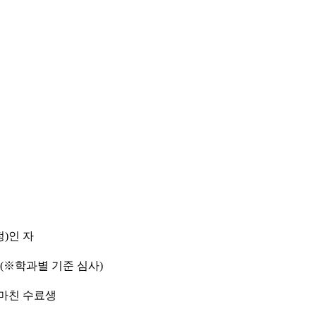
)인 자
(※학과별 기준 심사)
마친 수료생