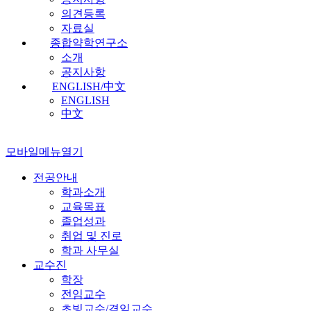
의견등록
자료실
종합약학연구소
소개
공지사항
ENGLISH/中文
ENGLISH
中文
모바일메뉴열기
전공안내
학과소개
교육목표
졸업성과
취업 및 진로
학과 사무실
교수진
학장
전임교수
초빙교수/겸임교수