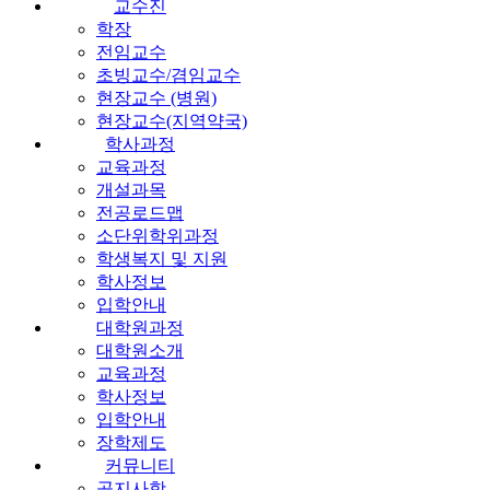
교수진
학장
전임교수
초빙교수/겸임교수
현장교수 (병원)
현장교수(지역약국)
학사과정
교육과정
개설과목
전공로드맵
소단위학위과정
학생복지 및 지원
학사정보
입학안내
대학원과정
대학원소개
교육과정
학사정보
입학안내
장학제도
커뮤니티
공지사항