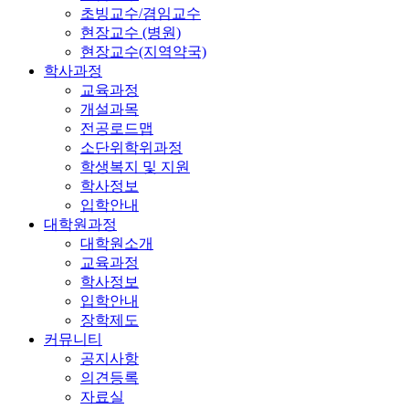
초빙교수/겸임교수
현장교수 (병원)
현장교수(지역약국)
학사과정
교육과정
개설과목
전공로드맵
소단위학위과정
학생복지 및 지원
학사정보
입학안내
대학원과정
대학원소개
교육과정
학사정보
입학안내
장학제도
커뮤니티
공지사항
의견등록
자료실