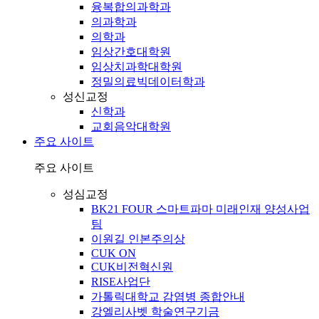
융복합의과학과
의과학과
의학과
임상간호대학원
임상치과학대학원
정밀의료빅데이터학과
성신교정
신학과
교회음악대학원
주요 사이트
주요 사이트
성심교정
BK21 FOUR 스마트파마 미래인재 양성사업
팀
이원길 인본주의상
CUK ON
CUK비전혁신원
RISE사업단
가톨릭대학교 감염병 종합안내
강엘리사벳 학술연구기금