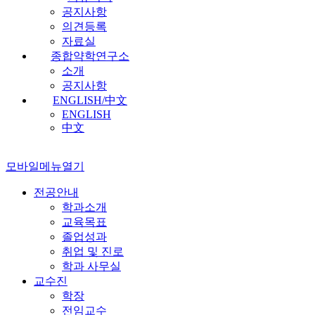
공지사항
의견등록
자료실
종합약학연구소
소개
공지사항
ENGLISH/中文
ENGLISH
中文
모바일메뉴열기
전공안내
학과소개
교육목표
졸업성과
취업 및 진로
학과 사무실
교수진
학장
전임교수