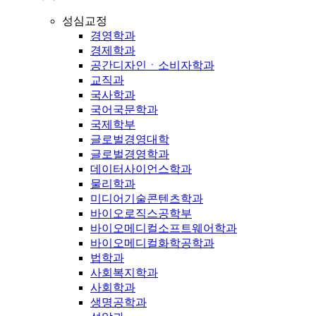
성심교정
경영학과
경제학과
공간디자인ㆍ소비자학과
교직과
국사학과
국어국문학과
국제학부
글로벌경영대학
글로벌경영학과
데이터사이언스학과
물리학과
미디어기술콘텐츠학과
바이오로직스공학부
바이오메디컬소프트웨어학과
바이오메디컬화학공학과
법학과
사회복지학과
사회학과
생명공학과