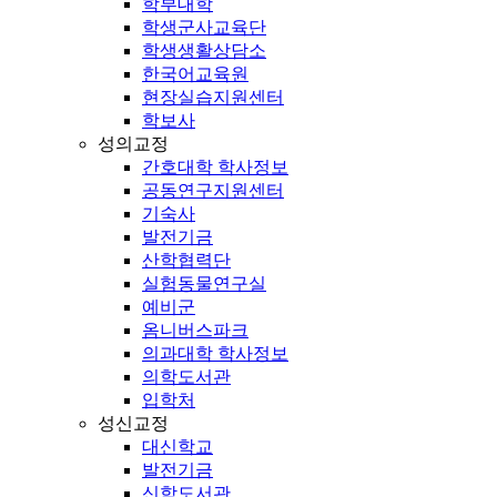
학부대학
학생군사교육단
학생생활상담소
한국어교육원
현장실습지원센터
학보사
성의교정
간호대학 학사정보
공동연구지원센터
기숙사
발전기금
산학협력단
실험동물연구실
예비군
옴니버스파크
의과대학 학사정보
의학도서관
입학처
성신교정
대신학교
발전기금
신학도서관