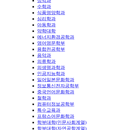
성악과
수학과
식품영양학과
심리학과
아동학과
약학대학
에너지환경공학과
영어영문학부
융합전공학부
음악과
의류학과
의생명과학과
인공지능학과
일어일본문화학과
정보통신전자공학부
중국언어문화학과
철학과
컴퓨터정보공학부
특수교육과
프랑스어문화학과
학부대학(인문사회계열)
학부대학(자연공학계열)