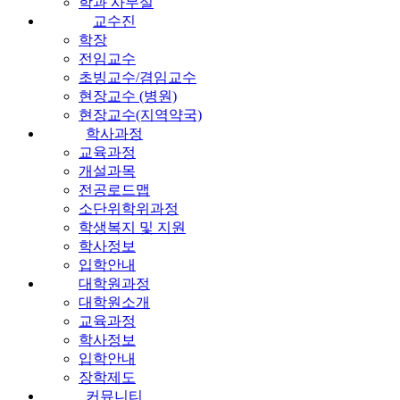
학과 사무실
교수진
학장
전임교수
초빙교수/겸임교수
현장교수 (병원)
현장교수(지역약국)
학사과정
교육과정
개설과목
전공로드맵
소단위학위과정
학생복지 및 지원
학사정보
입학안내
대학원과정
대학원소개
교육과정
학사정보
입학안내
장학제도
커뮤니티