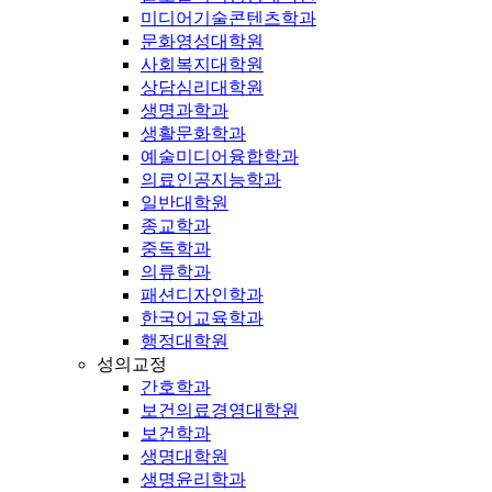
미디어기술콘텐츠학과
문화영성대학원
사회복지대학원
상담심리대학원
생명과학과
생활문화학과
예술미디어융합학과
의료인공지능학과
일반대학원
종교학과
중독학과
의류학과
패션디자인학과
한국어교육학과
행정대학원
성의교정
간호학과
보건의료경영대학원
보건학과
생명대학원
생명윤리학과