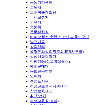
공동기기센터
교목처
교수학습개발원
국제교류처
기숙사
동문회
동물실험실
바이오헬스 융합 신소재 교육연구단
발전기금
상담센터
생명윤리심의위원회(IRB사무국)
성심산학협력단
인권센터(성폭력상담소)
예비군대대
융합전공학부
입학처
중앙도서관
전공진로설계지원센터
창업보육센터
취·창업처
평생교육원(성심)